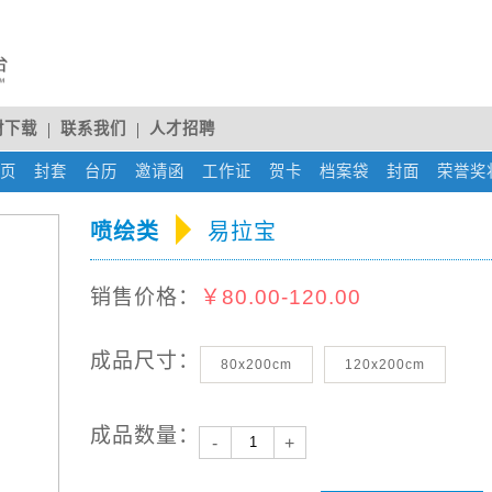
材下载
联系我们
人才招聘
rent)
页
(current)
封套
(current)
台历
(current)
邀请函
(current)
工作证
(current)
贺卡
(current)
档案袋
(current)
封面
(current)
荣誉奖
喷绘类
易拉宝
销售价格：
￥80.00-120.00
成品尺寸：
80x200cm
120x200cm
成品数量：
-
+