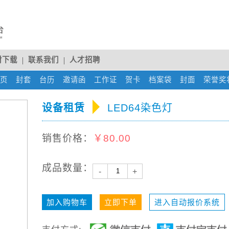
材下载
联系我们
人才招聘
rent)
页
(current)
封套
(current)
台历
(current)
邀请函
(current)
工作证
(current)
贺卡
(current)
档案袋
(current)
封面
(current)
荣誉奖
设备租赁
LED64染色灯
销售价格：
￥80.00
成品数量：
-
+
加入购物车
立即下单
进入自动报价系统