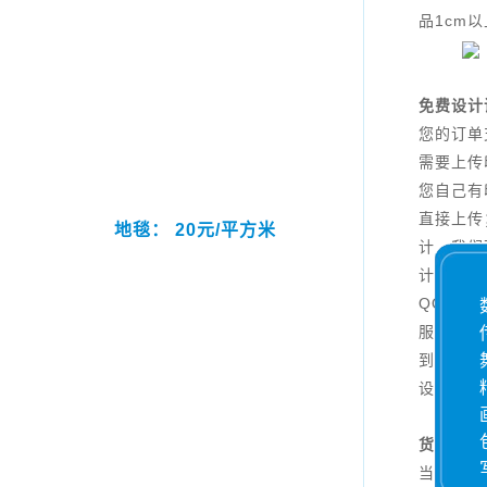
品1cm
免费设计
您的订单
需要上传
您自己有
直接上传
地毯： 20元/平方米
计，我们
计，您只
QQ：40
服说明您
到一定数
设计。
货期说
当日18