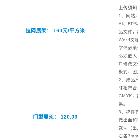
上传须知
1、网站
AI、EP
拉网展架： 160元/平方米
品文件，
Word
字体必须
必须嵌入
户修改文
板式、图
2、成品
寸相符合
CMYK
黑。
3、稿件
门型展架： 120.00
做出血和
裁切（出
右各3m