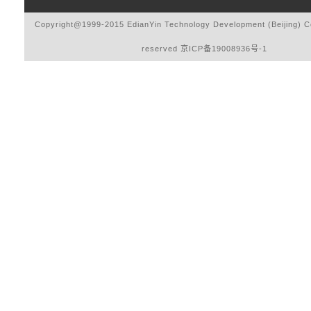
Copyright@1999-2015 EdianYin Technology Development (Beijing) Co.
reserved
京ICP备19008936号-1